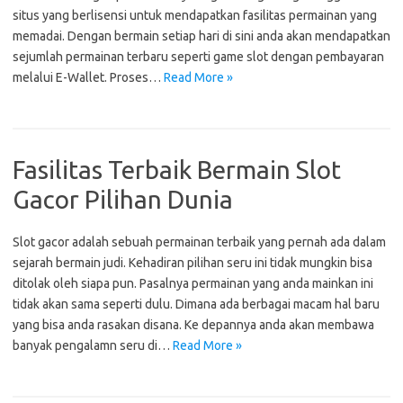
situs yang berlisensi untuk mendapatkan fasilitas permainan yang
memadai. Dengan bermain setiap hari di sini anda akan mendapatkan
sejumlah permainan terbaru seperti game slot dengan pembayaran
melalui E-Wallet. Proses…
Read More »
Fasilitas Terbaik Bermain Slot
Gacor Pilihan Dunia
Slot gacor adalah sebuah permainan terbaik yang pernah ada dalam
sejarah bermain judi. Kehadiran pilihan seru ini tidak mungkin bisa
ditolak oleh siapa pun. Pasalnya permainan yang anda mainkan ini
tidak akan sama seperti dulu. Dimana ada berbagai macam hal baru
yang bisa anda rasakan disana. Ke depannya anda akan membawa
banyak pengalamn seru di…
Read More »