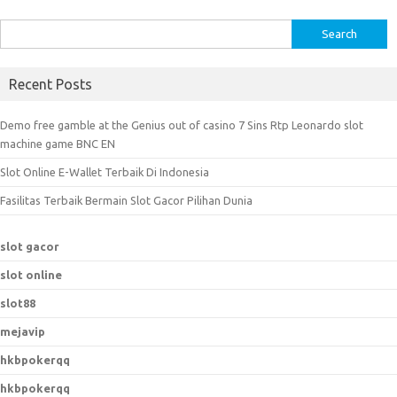
Search
for:
Recent Posts
Demo free gamble at the Genius out of casino 7 Sins Rtp Leonardo slot
machine game BNC EN
Slot Online E-Wallet Terbaik Di Indonesia
Fasilitas Terbaik Bermain Slot Gacor Pilihan Dunia
slot gacor
slot online
slot88
mejavip
hkbpokerqq
hkbpokerqq