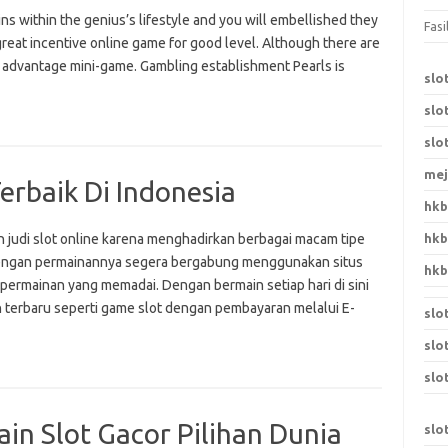
ns within the genius’s lifestyle and you will embellished they
Fasi
reat incentive online game for good level. Although there are
n advantage mini-game. Gambling establishment Pearls is
slo
slo
slo
mej
erbaik Di Indonesia
hk
n judi slot online karena menghadirkan berbagai macam tipe
hk
 dengan permainannya segera bergabung menggunakan situs
hk
 permainan yang memadai. Dengan bermain setiap hari di sini
terbaru seperti game slot dengan pembayaran melalui E-
slo
slo
slo
ain Slot Gacor Pilihan Dunia
slo