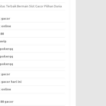
litas Terbaik Bermain Slot Gacor Pilihan Dunia
t gacor
t online
t88
avip
bpokerqq
bpokerqq
bpokerqq
t gacor
t gacor hari ini
t online
t88 gacor