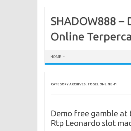
Skip
to
content
SHADOW888 – Daf
Online Terperc
HOME
CATEGORY ARCHIVES:
TOGEL ONLINE 41
Demo free gamble at t
Rtp Leonardo slot m