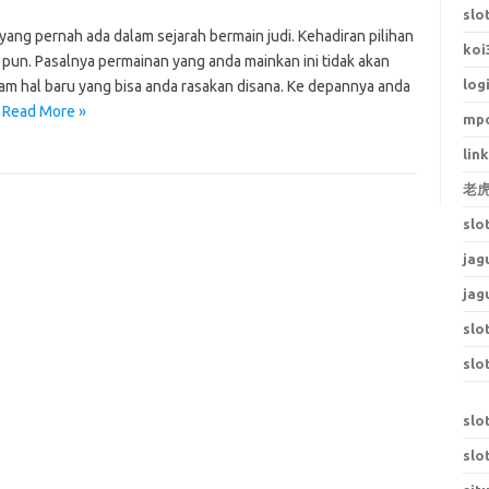
slo
yang pernah ada dalam sejarah bermain judi. Kehadiran pilihan
koi
pa pun. Pasalnya permainan yang anda mainkan ini tidak akan
log
am hal baru yang bisa anda rasakan disana. Ke depannya anda
…
Read More »
mpo
lin
老
slo
jag
jag
slo
slo
slo
slo