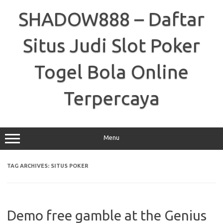
Skip
to
SHADOW888 – Daftar
content
Situs Judi Slot Poker
Togel Bola Online
Terpercaya
Menu
TAG ARCHIVES:
SITUS POKER
Demo free gamble at the Genius