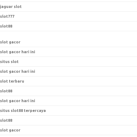
jaguar slot
slot777
slot88
slot gacor
slot gacor hari ini
situs slot
slot gacor hari ini
slot terbaru
slot88
slot gacor hari ini
situs slot88 terpercaya
slot88
slot gacor