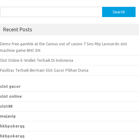
Search
for:
Recent Posts
Demo free gamble at the Genius out of casino 7 Sins Rtp Leonardo slot
machine game BNC EN
Slot Online E-Wallet Terbaik Di Indonesia
Fasilitas Terbaik Bermain Slot Gacor Pilihan Dunia
slot gacor
slot online
slot88
mejavip
hkbpokerqq
hkbpokerqq