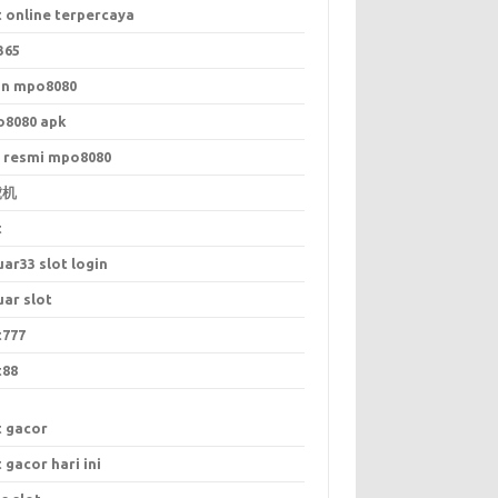
t online terpercaya
365
in mpo8080
8080 apk
k resmi mpo8080
虎机
t
uar33 slot login
uar slot
t777
t88
t gacor
t gacor hari ini