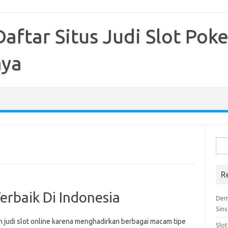
tar Situs Judi Slot Poke
aya
Sea
for:
R
erbaik Di Indonesia
Dem
Sin
n judi slot online karena menghadirkan berbagai macam tipe
Slot