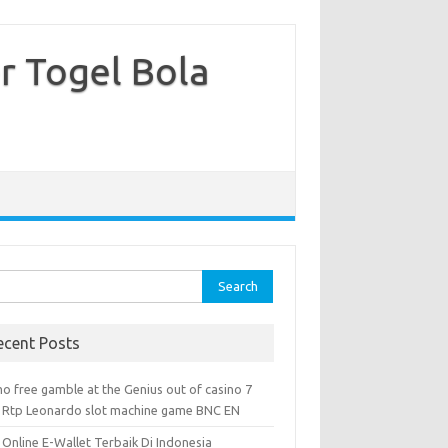
r Togel Bola
rch
ecent Posts
o free gamble at the Genius out of casino 7
s Rtp Leonardo slot machine game BNC EN
 Online E-Wallet Terbaik Di Indonesia