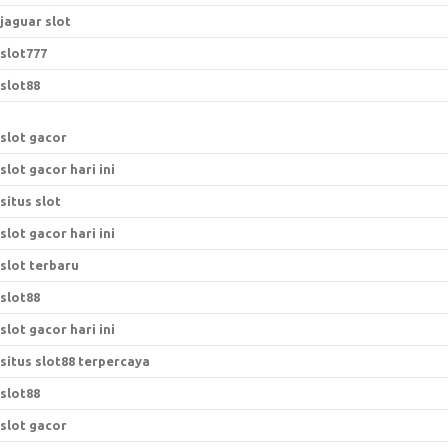
jaguar slot
slot777
slot88
slot gacor
slot gacor hari ini
situs slot
slot gacor hari ini
slot terbaru
slot88
slot gacor hari ini
situs slot88 terpercaya
slot88
slot gacor