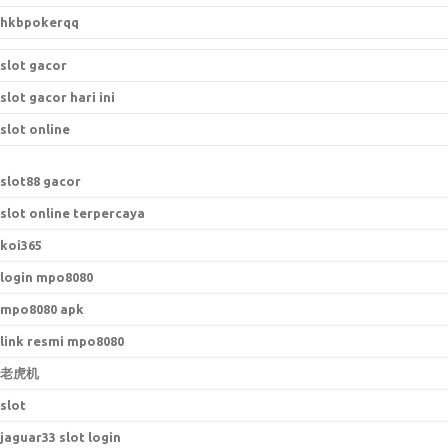
hkbpokerqq
slot gacor
slot gacor hari ini
slot online
slot88 gacor
slot online terpercaya
koi365
login mpo8080
mpo8080 apk
link resmi mpo8080
老虎机
slot
jaguar33 slot login