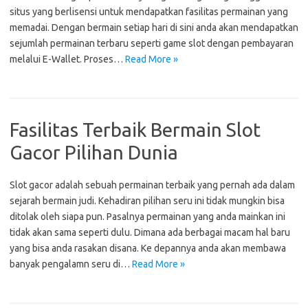
situs yang berlisensi untuk mendapatkan fasilitas permainan yang
memadai. Dengan bermain setiap hari di sini anda akan mendapatkan
sejumlah permainan terbaru seperti game slot dengan pembayaran
melalui E-Wallet. Proses…
Read More »
Fasilitas Terbaik Bermain Slot
Gacor Pilihan Dunia
Slot gacor adalah sebuah permainan terbaik yang pernah ada dalam
sejarah bermain judi. Kehadiran pilihan seru ini tidak mungkin bisa
ditolak oleh siapa pun. Pasalnya permainan yang anda mainkan ini
tidak akan sama seperti dulu. Dimana ada berbagai macam hal baru
yang bisa anda rasakan disana. Ke depannya anda akan membawa
banyak pengalamn seru di…
Read More »