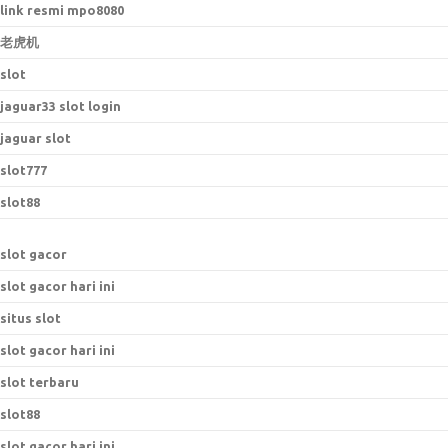
link resmi mpo8080
老虎机
slot
jaguar33 slot login
jaguar slot
slot777
slot88
slot gacor
slot gacor hari ini
situs slot
slot gacor hari ini
slot terbaru
slot88
slot gacor hari ini