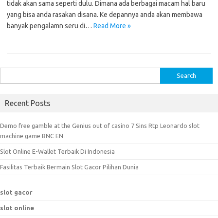
tidak akan sama seperti dulu. Dimana ada berbagai macam hal baru
yang bisa anda rasakan disana. Ke depannya anda akan membawa
banyak pengalamn seru di…
Read More »
Search
for:
Recent Posts
Demo free gamble at the Genius out of casino 7 Sins Rtp Leonardo slot
machine game BNC EN
Slot Online E-Wallet Terbaik Di Indonesia
Fasilitas Terbaik Bermain Slot Gacor Pilihan Dunia
slot gacor
slot online