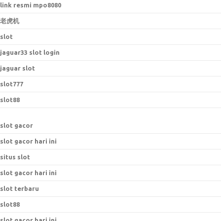
link resmi mpo8080
老虎机
slot
jaguar33 slot login
jaguar slot
slot777
slot88
slot gacor
slot gacor hari ini
situs slot
slot gacor hari ini
slot terbaru
slot88
slot gacor hari ini