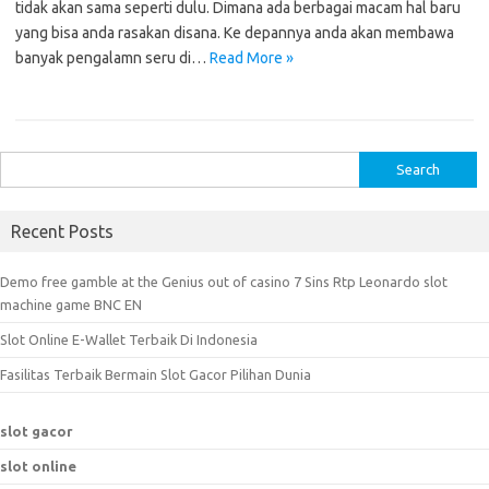
tidak akan sama seperti dulu. Dimana ada berbagai macam hal baru
yang bisa anda rasakan disana. Ke depannya anda akan membawa
banyak pengalamn seru di…
Read More »
Search
for:
Recent Posts
Demo free gamble at the Genius out of casino 7 Sins Rtp Leonardo slot
machine game BNC EN
Slot Online E-Wallet Terbaik Di Indonesia
Fasilitas Terbaik Bermain Slot Gacor Pilihan Dunia
slot gacor
slot online