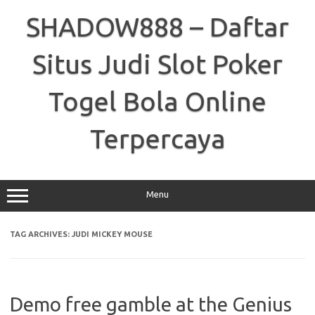
Skip
to
SHADOW888 – Daftar
content
Situs Judi Slot Poker
Togel Bola Online
Terpercaya
Menu
TAG ARCHIVES:
JUDI MICKEY MOUSE
Demo free gamble at the Genius