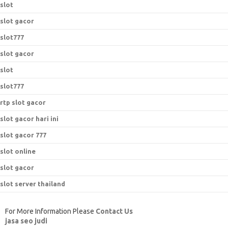
slot
slot gacor
slot777
slot gacor
slot
slot777
rtp slot gacor
slot gacor hari ini
slot gacor 777
slot online
slot gacor
slot server thailand
For More Information Please
Contact Us
jasa seo judi