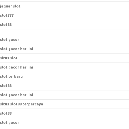
jaguar slot
slot777
slot88
slot gacor
slot gacor hari ini
situs slot
slot gacor hari ini
slot terbaru
slot88
slot gacor hari ini
situs slot88 terpercaya
slot88
slot gacor