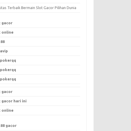
litas Terbaik Bermain Slot Gacor Pilihan Dunia
t gacor
t online
t88
avip
bpokerqq
bpokerqq
bpokerqq
t gacor
t gacor hari ini
t online
t88 gacor