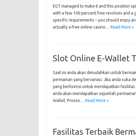
EGT managed to make it and this position spi
with a few 100 percent free revolves and a g
specific requirements – you should enjoy a
actually a free online casino…
Read More »
Slot Online E-Wallet T
Saat ini anda akan dimudahkan untuk bermai
permainan yang bervariasi. Jika anda suka
yang berlisensi untuk mendapatkan fasilitas
anda akan mendapatkan sejumlah permainan 
Wallet. Proses…
Read More »
Fasilitas Terbaik Berm