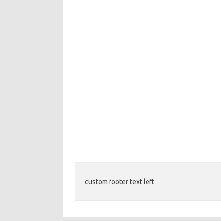
custom footer text left