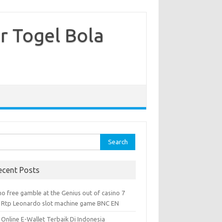
r Togel Bola
rch
ecent Posts
o free gamble at the Genius out of casino 7
s Rtp Leonardo slot machine game BNC EN
 Online E-Wallet Terbaik Di Indonesia