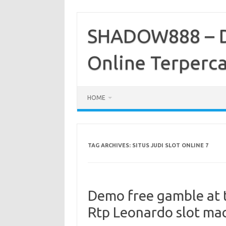
Skip
to
content
SHADOW888 – Daf
Online Terperc
HOME
TAG ARCHIVES:
SITUS JUDI SLOT ONLINE 7
Demo free gamble at t
Rtp Leonardo slot m