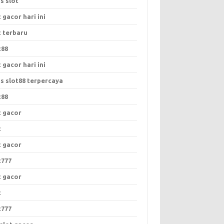
us slot
t gacor hari ini
t terbaru
t88
t gacor hari ini
us slot88 terpercaya
t88
t gacor
t
t gacor
t777
t gacor
t
t777