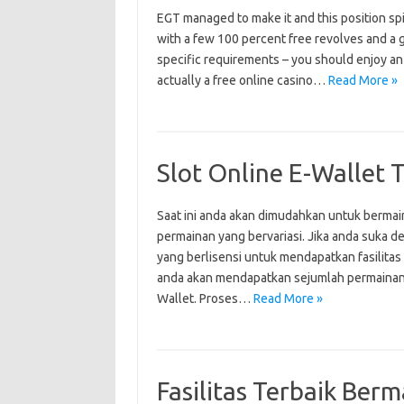
EGT managed to make it and this position spi
with a few 100 percent free revolves and a g
specific requirements – you should enjoy a
actually a free online casino…
Read More »
Slot Online E-Wallet T
Saat ini anda akan dimudahkan untuk bermai
permainan yang bervariasi. Jika anda suka
yang berlisensi untuk mendapatkan fasilitas
anda akan mendapatkan sejumlah permainan 
Wallet. Proses…
Read More »
Fasilitas Terbaik Berm