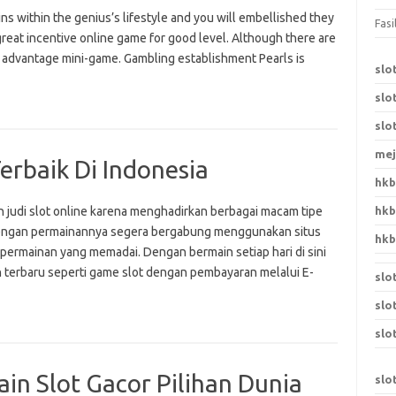
ns within the genius’s lifestyle and you will embellished they
Fasi
reat incentive online game for good level. Although there are
n advantage mini-game. Gambling establishment Pearls is
slo
slo
slo
mej
erbaik Di Indonesia
hk
n judi slot online karena menghadirkan berbagai macam tipe
hk
 dengan permainannya segera bergabung menggunakan situs
hk
 permainan yang memadai. Dengan bermain setiap hari di sini
terbaru seperti game slot dengan pembayaran melalui E-
slo
slo
slo
ain Slot Gacor Pilihan Dunia
slo