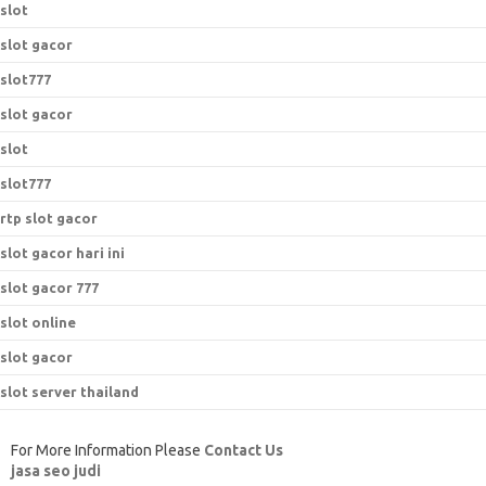
slot
slot gacor
slot777
slot gacor
slot
slot777
rtp slot gacor
slot gacor hari ini
slot gacor 777
slot online
slot gacor
slot server thailand
For More Information Please
Contact Us
jasa seo judi