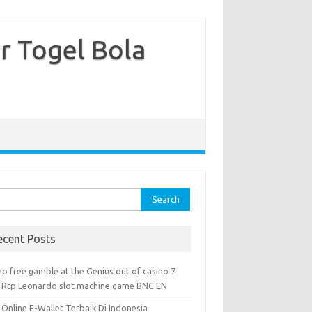
r Togel Bola
rch
ecent Posts
o free gamble at the Genius out of casino 7
s Rtp Leonardo slot machine game BNC EN
 Online E-Wallet Terbaik Di Indonesia