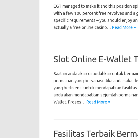
EGT managed to make it and this position spi
with a few 100 percent free revolves and a g
specific requirements – you should enjoy a
actually a free online casino…
Read More »
Slot Online E-Wallet T
Saat ini anda akan dimudahkan untuk bermai
permainan yang bervariasi. Jika anda suka
yang berlisensi untuk mendapatkan fasilitas
anda akan mendapatkan sejumlah permainan 
Wallet. Proses…
Read More »
Fasilitas Terbaik Berm