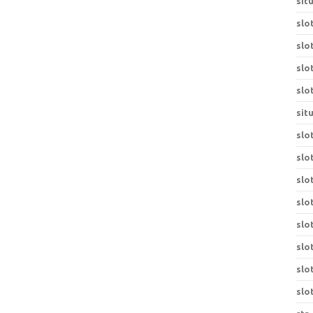
sit
slo
slo
slo
slo
sit
slo
slo
slo
slo
slo
slo
slo
slo