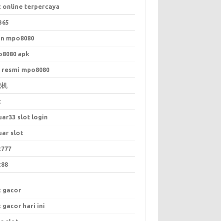
t online terpercaya
365
in mpo8080
8080 apk
k resmi mpo8080
虎机
t
uar33 slot login
uar slot
t777
t88
t gacor
t gacor hari ini