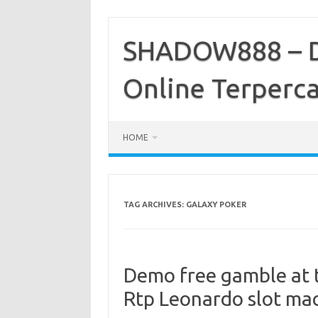
Skip
to
content
SHADOW888 – Daf
Online Terperc
HOME
TAG ARCHIVES:
GALAXY POKER
Demo free gamble at t
Rtp Leonardo slot m