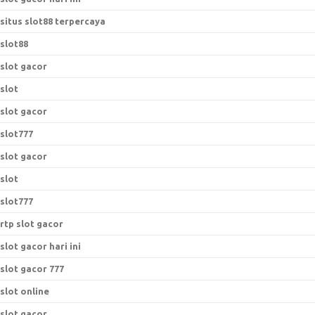
situs slot88 terpercaya
slot88
slot gacor
slot
slot gacor
slot777
slot gacor
slot
slot777
rtp slot gacor
slot gacor hari ini
slot gacor 777
slot online
slot gacor