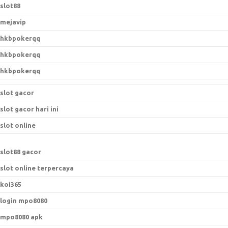
slot88
mejavip
hkbpokerqq
hkbpokerqq
hkbpokerqq
slot gacor
slot gacor hari ini
slot online
slot88 gacor
slot online terpercaya
koi365
login mpo8080
mpo8080 apk