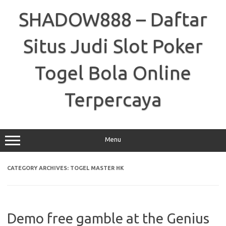
Skip
to
SHADOW888 – Daftar
content
Situs Judi Slot Poker
Togel Bola Online
Terpercaya
Menu
CATEGORY ARCHIVES:
TOGEL MASTER HK
Demo free gamble at the Genius