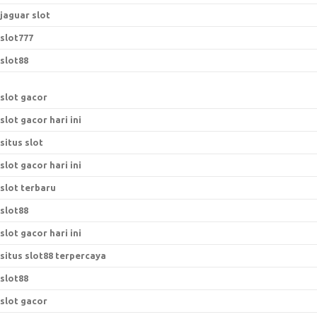
jaguar slot
slot777
slot88
slot gacor
slot gacor hari ini
situs slot
slot gacor hari ini
slot terbaru
slot88
slot gacor hari ini
situs slot88 terpercaya
slot88
slot gacor