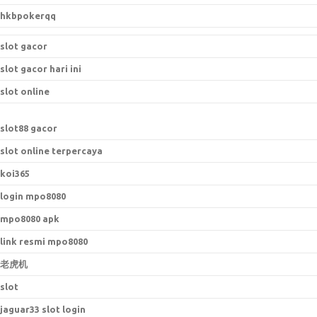
hkbpokerqq
slot gacor
slot gacor hari ini
slot online
slot88 gacor
slot online terpercaya
koi365
login mpo8080
mpo8080 apk
link resmi mpo8080
老虎机
slot
jaguar33 slot login