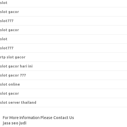
slot
slot gacor
slot777
slot gacor
slot
slot777
rtp slot gacor
slot gacor hari ini
slot gacor 777
slot online
slot gacor
slot server thailand
For More Information Please
Contact Us
jasa seo judi