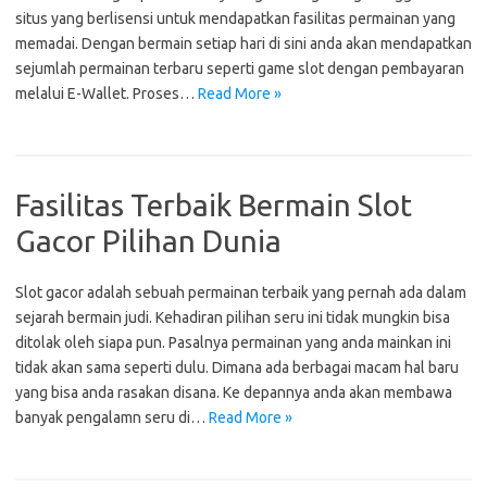
situs yang berlisensi untuk mendapatkan fasilitas permainan yang
memadai. Dengan bermain setiap hari di sini anda akan mendapatkan
sejumlah permainan terbaru seperti game slot dengan pembayaran
melalui E-Wallet. Proses…
Read More »
Fasilitas Terbaik Bermain Slot
Gacor Pilihan Dunia
Slot gacor adalah sebuah permainan terbaik yang pernah ada dalam
sejarah bermain judi. Kehadiran pilihan seru ini tidak mungkin bisa
ditolak oleh siapa pun. Pasalnya permainan yang anda mainkan ini
tidak akan sama seperti dulu. Dimana ada berbagai macam hal baru
yang bisa anda rasakan disana. Ke depannya anda akan membawa
banyak pengalamn seru di…
Read More »