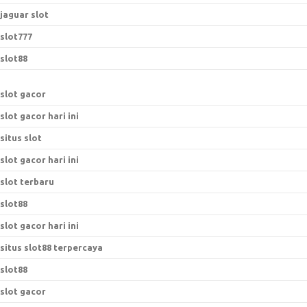
jaguar slot
slot777
slot88
slot gacor
slot gacor hari ini
situs slot
slot gacor hari ini
slot terbaru
slot88
slot gacor hari ini
situs slot88 terpercaya
slot88
slot gacor